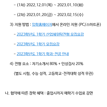
- (1
차
) 2022.12.01(
목
) ~ 2023.01.10(
화
)
- (2
차
) 2023.01.20(
금
) ~ 2023.02.15(
수
)
3)
지원 방법
:
입학홈페이지
에서 온라인 지원
(PC/
스마트폰
)
-
2023
학년도
1
학기 산업체위탁전형 모집요강
-
2023
학년도
1
학기 모집요강
-
2023
학년도
1
학기 학과
·
전공 안내
4)
전형 요소
:
자기소개서
80% +
인성검사
20%
(
별도 시험
,
수능 성적
,
고등학교
·
전적대학 성적 무관
)
나
.
협약에 따른 장학 혜택
:
졸업시까지 매학기 수업료
감면