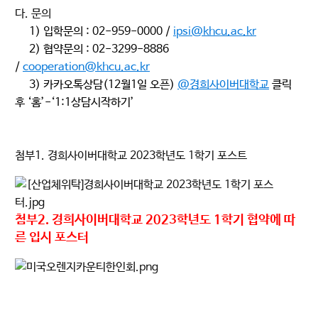
다
.
문의
1)
입학문의
: 02-959-0000 /
ipsi@khcu.ac.kr
2)
협약문의
: 02-3299-8886
/
cooperation@khcu.ac.kr
3)
카카오톡상담
(12
월
1
일 오픈
)
@
경희사이버대학교
클릭
후
‘
홈
’-‘1:1
상담시작하기
’
첨부
1.
경희사이버대학교
2023
학년도
1
학기 포스트
첨부
2.
경희사이버대학교
2023
학년도
1
학기 협약에 따
른 입시 포스터