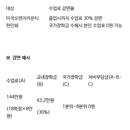
대상
수업료 감면율
미국오렌지카운티
졸업시까지 수업료 30% 감면
한인회
국가장학금 수혜시 본인 수업료 0원 가능
※ 감면 예시
교내장학금
국가장학금
자비부담금
(A-B-
수업료
(A)
(B)
(C)
C)
144
만원
43.2만원
1
분위
~8
분위
0
원
(18
학점
×8
만
(30%)
원
)