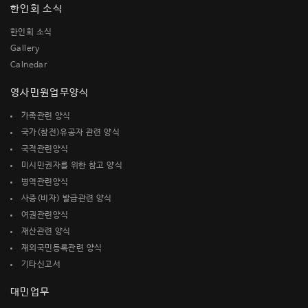
한인회 소식
한인회 소식
Gallery
Calnedar
영사민원업무양식
가족관련 양식
국가(참전)유공자 관련 양식
국적관련양식
미시민권자를 위한 참고 양식
병역관련양식
사증(비자) 발급관련 양식
여권관련양식
재산관련 양식
재외국민등록관련 양식
기타신고서
대민업무