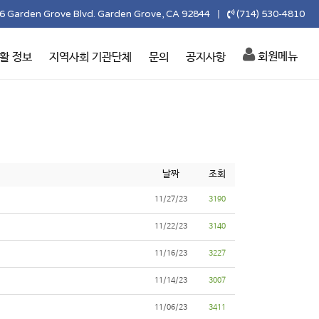
6 Garden Grove Blvd. Garden Grove, CA 92844
(714) 530-4810
|
회원메뉴
활 정보
지역사회 기관단체
문의
공지사항
날짜
조회
11/27/23
3190
11/22/23
3140
11/16/23
3227
11/14/23
3007
11/06/23
3411