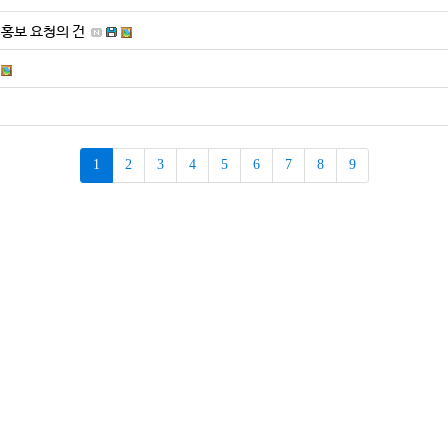
 홍보 요청의 건
1
2
3
4
5
6
7
8
9