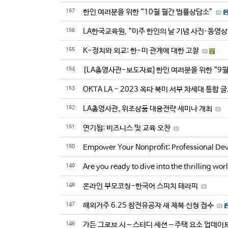
157
한인 여러분을 위한 “10월 월간 법률상담소”
156
LA한국교육원, “미주 한인의 날 기념 사진·동영
155
K-정치와 외교: 한-미 관계에 대한 고찰
154
[LA총영사관-보도자료] 한인 여러분을 위한 “9
153
OKTA LA - 2023 옥타 북미 서부 차세대 통합
152
LA총영사관, 위조상품 대응전략 세미나 개최
151
연기됨: 비즈니스 및 교육 오찬
150
Empower Your Nonprofit: Professional De
149
Are you ready to dive into the thrilling wo
148
온라인 부모코칭-한국어 스피치 테라피
147
해외거주 6.25 참전유공자 새 제복 신청 접수
146
가든 그로브 시 – 스터디 세션 – 주택 요소 업데이