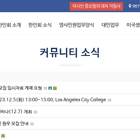
987
아시안 증오범죄 대처 지침서
한인회 소개
한인회 소식
영사민원업무양식
대민업무
미국생
커뮤니티 소식
모집 입시자료 게재 요청
(화) 13:00-15:00, Los Angeles City College
비나(12.7) 개최
 원우 모집 안내