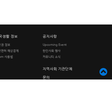
국생활 정보
공지사항
민권 정보
Upcoming Event
전면허 예상문제
한인사회 행사
om 사용법
커뮤니티 소식
지역사회 기관단체
문의
연락처
9876 Garden Grove Blvd.
Garden Grove, CA 92844
TEL. (714)530-4810