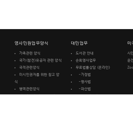
영사민원업무양식
대민업무
미
가족관련 양식
도서관 안내
시
국가(참전)유공자 관련 양식
순회영사업무
운
국적관련양식
무료법률상담 (온라인)
Zo
미시민권자를 위한 참고 양
-가정법
식
-형사법
병역관련양식
-파산법
사증(비자) 발급관련 양식
-기타법률전반
여권관련양식
무료 Medicare &
재산관련 양식
Medi-Cal 상담(온라인)
재외국민등록관련 양식
무료이민및 시민권상담
기타신고서
(온라인)
무료세무보고 및 상담 (대