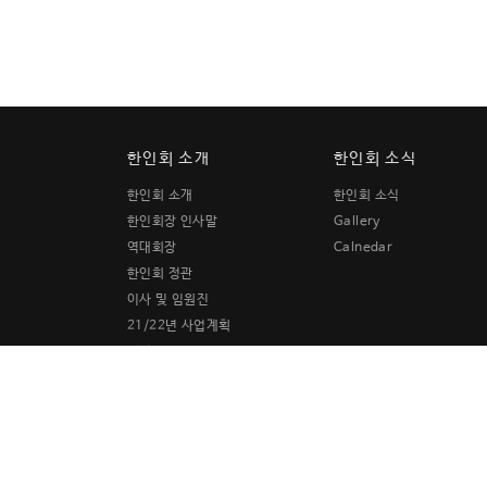
한인회 소개
한인회 소식
한인회 소개
한인회 소식
한인회장 인사말
Gallery
역대회장
Calnedar
한인회 정관
이사 및 임원진
21/22년 사업계획
재정보고