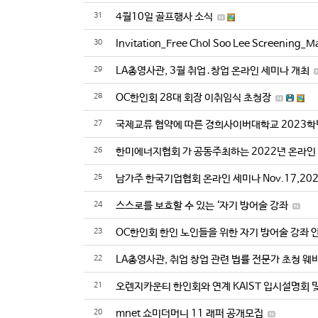
31
4월10일 골프행사 소식
30
Invitation_Free Chol Soo Lee Screening_M
29
LA총영사관, 3월 취업․창업 온라인 세미나 개최
28
OC한인회 28대 회장 이취임식 초청장
27
국제교류 협약에 따른 경희사이버대학교 2023학
26
한미에너지협회 가 공동주최하는 2022년 온라
25
남가주 한국기업협회 온라인 세미나 Nov.17,2022
24
스스로를 보호할 수 있는 ‘자기 방어술 강좌
23
OC한인회 한인 노인들을 위한 자기 방어술 강좌 
22
LA총영사관, 취업 창업 관련 법률 전문가 초청 웨
21
오렌지카운티 한인회와 연계 KAIST 입시설명회 및
20
mnet 쇼미더머니 11 래퍼 공개모집