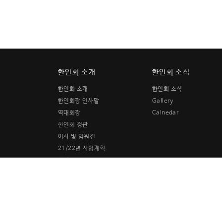
한인회 소개
한인회 소식
한인회 소개
한인회 소식
한인회장 인사말
Gallery
역대회장
Calnedar
한인회 정관
이사 및 임원진
21/22년 사업계획
재정보고