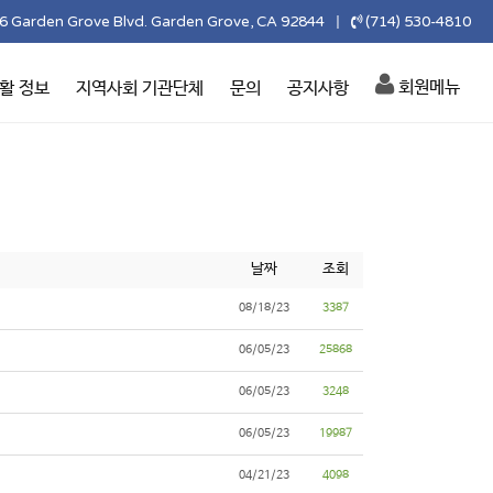
6 Garden Grove Blvd. Garden Grove, CA 92844
(714) 530-4810
|
회원메뉴
활 정보
지역사회 기관단체
문의
공지사항
날짜
조회
08/18/23
3387
06/05/23
25868
06/05/23
3248
06/05/23
19987
04/21/23
4098