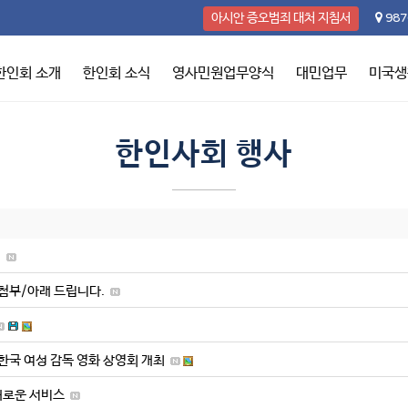
987
아시안 증오범죄 대처 지침서
한인회 소개
한인회 소식
영사민원업무양식
대민업무
미국생
한인사회 행사
)
 첨부/아래 드립니다.
국 여성 감독 영화 상영회 개최
새로운 서비스