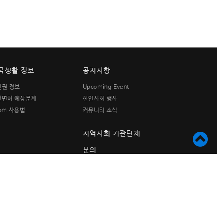
국생활 정보
공지사항
민권 정보
Upcoming Event
전면허 예상문제
한인사회 행사
om 사용법
커뮤니티 소식
지역사회 기관단체
문의
연락처
9876 Garden Grove Blvd.
Garden Grove, CA 92844
TEL. (714)530-4810