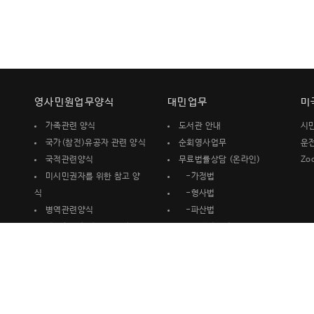
영사민원업무양식
대민업무
미
가족관련 양식
도서관 안내
시
국가(참전)유공자 관련 양식
순회영사업무
운
국적관련양식
무료법률상담 (온라인)
Zo
미시민권자를 위한 참고 양
-가정법
식
-형사법
병역관련양식
-파산법
사증(비자) 발급관련 양식
-기타법률전반
여권관련양식
무료 Medicare &
재산관련 양식
Medi-Cal 상담(온라인)
재외국민등록관련 양식
무료이민및 시민권상담
기타신고서
(온라인)
무료세무보고 및 상담 (대