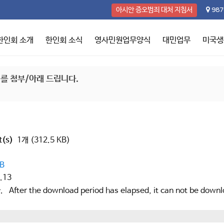
987
아시안 증오범죄 대처 지침서
한인회 소개
한인회 소식
영사민원업무양식
대민업무
미국생
)를 첨부/아래 드립니다.
t(s)
1개 (312.5 KB)
KB
.13
he download period has elapsed, it can not be downl