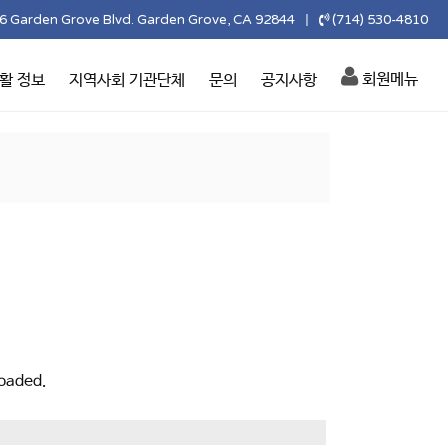
6 Garden Grove Blvd. Garden Grove, CA 92844
(714) 530-4810
|
회원메뉴
활 정보
지역사회 기관단체
문의
공지사항
oaded.