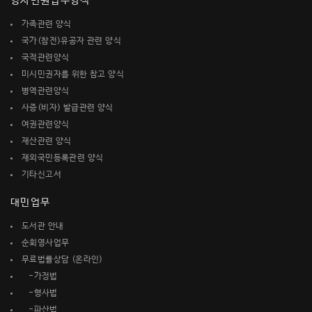
영사민원업무양식
가족관련 양식
국가(참전)유공자 관련 양식
국적관련양식
미시민권자를 위한 참고 양식
병역관련양식
사증(비자) 발급관련 양식
여권관련양식
재산관련 양식
재외국민등록관련 양식
기타신고서
대민업무
도서관 안내
순회영사업무
무료법률상담 (온라인)
-가정법
-형사법
-파산법