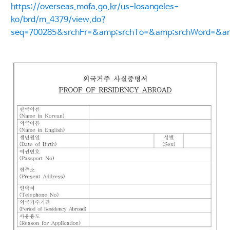
https://overseas.mofa.go.kr/us-losangeles-
ko/brd/m_4379/view.do?
seq=700285&srchFr=&amp;srchTo=&amp;srchWord=&a