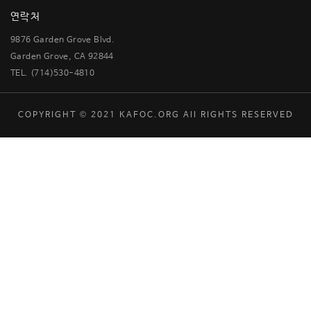
연락처
9876 Garden Grove Blvd.
Garden Grove, CA 92844
TEL. (714)530-4810
COPYRIGHT © 2021 KAFOC.ORG All RIGHTS RESERVED