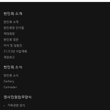
한인회 소개
한인회 소개
한인회장 인사말
역대회장
한인회 정관
이사 및 임원진
21/22년 사업계획
재정보고
한인회 소식
한인회 소식
Gallery
Calnedar
영사민원업무양식
가족관련 양식