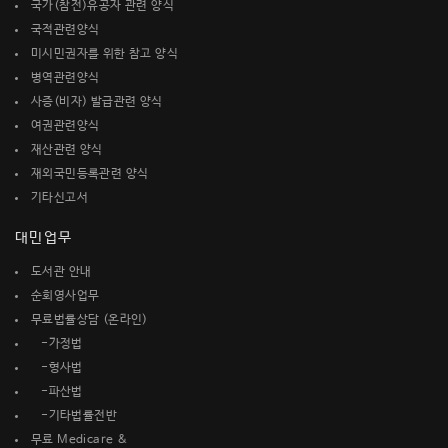
국가(참전)유공자 관련 양식
국적관련양식
미시민권자를 위한 참고 양식
병역관련양식
사증(비자) 발급관련 양식
여권관련양식
재산관련 양식
재외국민등록관련 양식
기타신고서
대민업무
도서관 안내
순회영사업무
무료법률상담 (온라인)
-가정법
-형사법
-파산법
-기타법률전반
무료 Medicare &