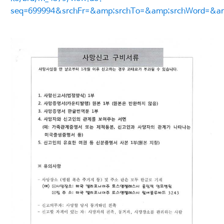
seq=699994&srchFr=&amp;srchTo=&amp;srchWord=&a