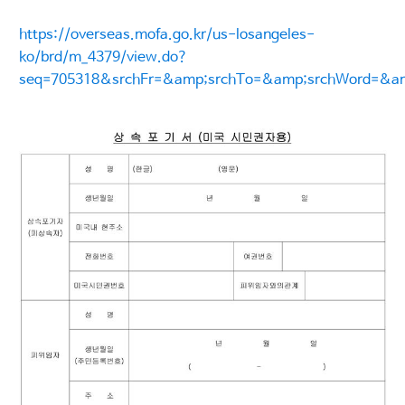
https://overseas.mofa.go.kr/us-losangeles-
ko/brd/m_4379/view.do?
seq=705318&srchFr=&amp;srchTo=&amp;srchWord=&a