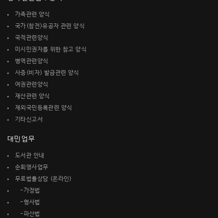
가족관련 양식
국가(참전)유공자 관련 양식
국적관련양식
미시민권자를 위한 참고 양식
병역관련양식
사증(비자) 발급관련 양식
여권관련양식
재산관련 양식
재외국민등록관련 양식
기타신고서
대민업무
도서관 안내
순회영사업무
무료법률상담 (온라인)
-가정법
-형사법
-파산법