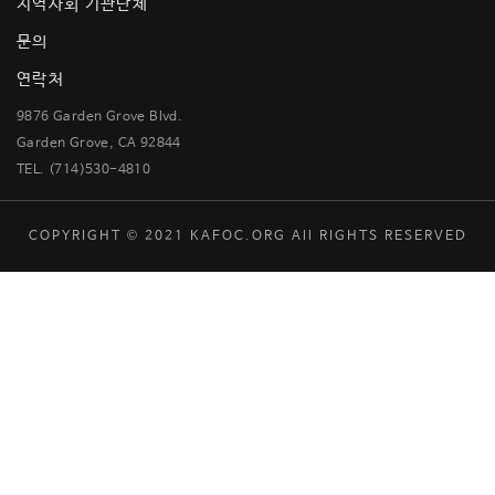
지역사회 기관단체
문의
연락처
9876 Garden Grove Blvd.
Garden Grove, CA 92844
TEL. (714)530-4810
COPYRIGHT © 2021 KAFOC.ORG All RIGHTS RESERVED