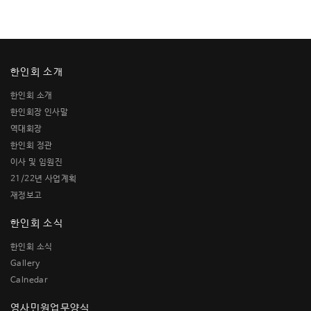
한인회 소개
한인회 소개
한인회장 인사말
역대회장
한인회 정관
이사 및 임원진
21/22년 사업계획
재정보고
한인회 소식
한인회 소식
Gallery
Calnedar
영사민원업무양식