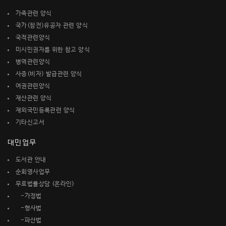
가족관련 양식
국가(참전)유공자 관련 양식
국적관련양식
미시민권자를 위한 참고 양식
병역관련양식
사증(비자) 발급관련 양식
여권관련양식
재산관련 양식
재외국민등록관련 양식
기타신고서
대민업무
도서관 안내
순회영사업무
무료법률상담 (온라인)
-가정법
-형사법
-파산법