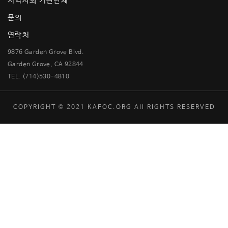
지역사회 기관단체
문의
연락처
9876 Garden Grove Blvd.
Garden Grove, CA 92844
TEL. (714)530-4810
COPYRIGHT © 2021 KAFOC.ORG All RIGHTS RESERVED