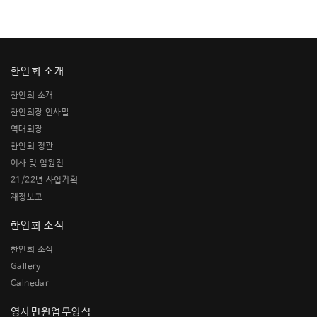
한인회 소개
한인회 소개
한인회장 인사말
역대회장
한인회 정관
이사 및 임원진
21/22년 사업계획
재정보고
한인회 소식
한인회 소식
Gallery
Calnedar
영사민원업무양식