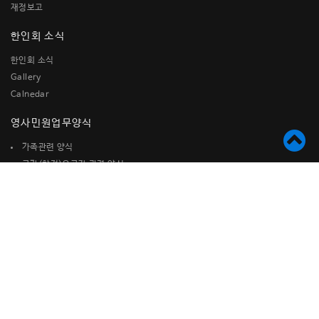
재정보고
한인회 소식
한인회 소식
Gallery
Calnedar
영사민원업무양식
가족관련 양식
국가(참전)유공자 관련 양식
국적관련양식
미시민권자를 위한 참고 양식
병역관련양식
사증(비자) 발급관련 양식
여권관련양식
재산관련 양식
재외국민등록관련 양식
기타신고서